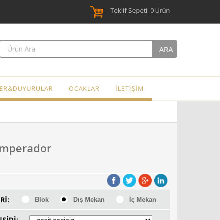
Teklif Sepeti:
0
Ürün
ARA
LER&DUYURULAR
OCAKLAR
İLETİŞİM
Emperador
Rİ:
Blok
Dış Mekan
İç Mekan
ŞİDİ: