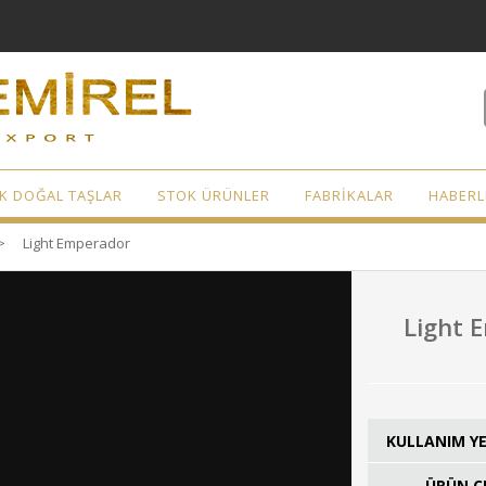
K DOĞAL TAŞLAR
STOK ÜRÜNLER
FABRİKALAR
HABER
>
Light Emperador
Light 
KULLANIM YE
ÜRÜN ÇE